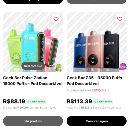
Sem estoque
Geek Bar Pulse Zodiac –
Geek Bar Z35 – 35000 Puffs –
15000 Puffs – Pod Descartável
Pod Descartável
Pod descartável
|
35000 Puffs
R$
88.19
R$
113.39
10% OFF no Pix
10% OFF no Pix
A partir de
R$
97.99
em até 3x sem juros
A partir de
R$
125.99
em até 3x sem juros
Ver produto
Comprar agora