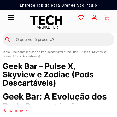
Entrega rápida para Grande São Paulo
Início
/
Melhores marcas de Pod descartável
/ Geek Bar – Pulse X, Skyview e
Zodiac (Pods Descartáveis)
Geek Bar – Pulse X,
Skyview e Zodiac (Pods
Descartáveis)
Geek Bar: A Evolução dos
Pods Descartáveis na
Saiba mais
Tech Market Brasil