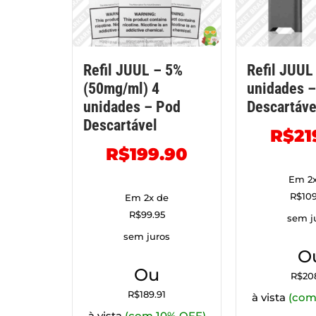
Refil JUUL – 5%
Refil JUUL
(50mg/ml) 4
unidades 
unidades – Pod
Descartáve
Descartável
R$
21
R$
199.90
Em 2x
R$
10
Em 2x de
R$
99.95
sem j
sem juros
O
Ou
R$
20
R$
189.91
à vista
(com
à vista
(com 10% OFF)