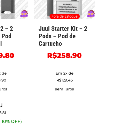
Fora de Estoque
 2 – 2
Juul Starter Kit – 2
– Pod
Pods – Pod de
l
Cartucho
9.80
R$
258.90
 de
Em 2x de
9.90
R$
129.45
uros
sem juros
u
8.81
 10% OFF)