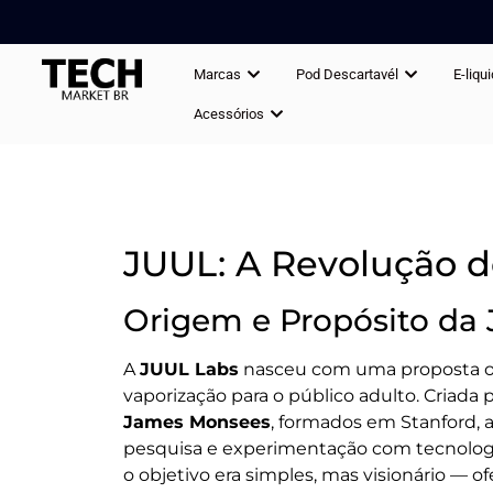
Marcas
Pod Descartavél
E-liqu
Acessórios
JUUL: A Revolução d
Origem e Propósito da
A
JUUL Labs
nasceu com uma proposta ou
vaporização para o público adulto. Criad
James Monsees
, formados em Stanford, 
pesquisa e experimentação com tecnologia
o objetivo era simples, mas visionário — 