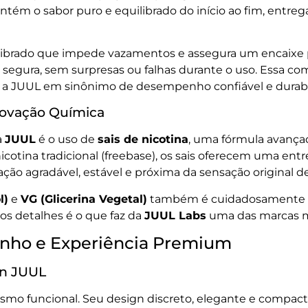
ém o sabor puro e equilibrado do início ao fim, entreg
librado que impede vazamentos e assegura um encaixe per
segura, sem surpresas ou falhas durante o uso. Essa c
ou a JUUL em sinônimo de desempenho confiável e durabi
Inovação Química
a
JUUL
é o uso de
sais de nicotina
, uma fórmula avança
cotina tradicional (freebase), os sais oferecem uma ent
ão agradável, estável e próxima da sensação original de 
l)
e
VG (Glicerina Vegetal)
também é cuidadosamente bal
os detalhes é o que faz da
JUUL Labs
uma das marcas m
nho e Experiência Premium
gn JUUL
smo funcional. Seu design discreto, elegante e compacto