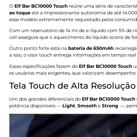
O
Elf Bar BC10000 Touch
reúne uma série de caracterís
ao toque
até a impressionante autonomia de até 14.000 
esse modelo extremamente requisitado pelos consumi
Com um reservatório de 14 ml de e-líquido com 5% de ni
coil assegura que o aquecimento do líquido ocorra de fo
Outro ponto forte está na
bateria de 650mAh
recarregá
a isso, o visor touch entrega informações em tempo real 
Essas especificações fazem do
Elf Bar BC10000 Touch
u
os usuários mais exigentes, que valorizam desempenho 
Tela Touch de Alta Resolução
Um dos grandes diferenciais do
Elf Bar BC10000 Touch
potência disponíveis —
Light
,
Smooth
e
Strong
—, perm