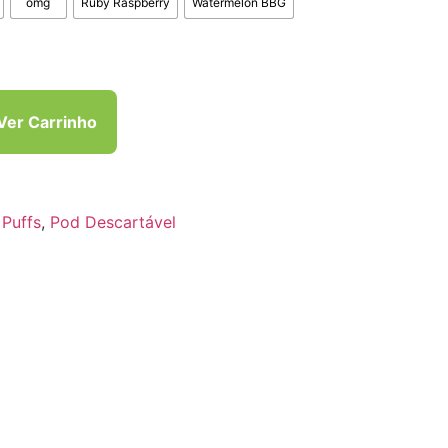
omg
Ruby Raspberry
Watermelon BBG
Ver Carrinho
Puffs
,
Pod Descartável