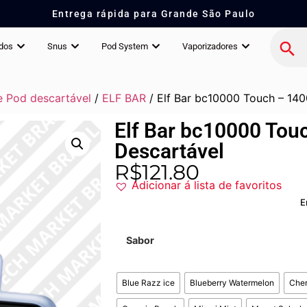
Entrega rápida para Grande São Paulo
idos
Snus
Pod System
Vaporizadores
 Pod descartável
/
ELF BAR
/ Elf Bar bc10000 Touch – 140
Elf Bar bc10000 Tou
Descartável
R$
121.80
Adicionar á lista de favoritos
E
Sabor
Blue Razz ice
Blueberry Watermelon
Che