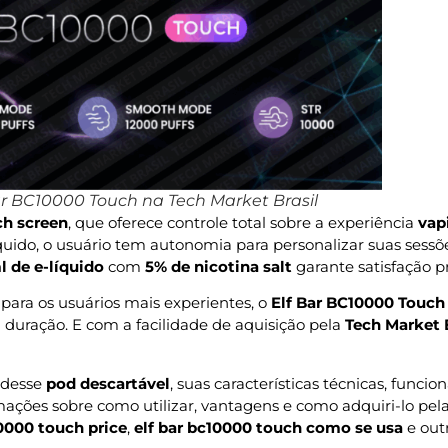
r BC10000 Touch na Tech Market Brasil
ch screen
, que oferece controle total sobre a experiência
vap
íquido, o usuário tem autonomia para personalizar suas se
l de e-líquido
com
5% de nicotina salt
garante satisfação p
para os usuários mais experientes, o
Elf Bar BC10000 Touch
 duração. E com a facilidade de aquisição pela
Tech Market B
 desse
pod descartável
, suas características técnicas, funci
mações sobre como utilizar, vantagens e como adquiri-lo pel
0000 touch price
,
elf bar bc10000 touch como se usa
e outr