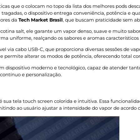
ticas que o colocam no topo da lista dos melhores pods desc
tragadas, o dispositivo entrega conveniência, potência e q
dores da
Tech Market Brasil
, que buscam praticidade sem a
cotina salt, ele garante um vapor denso, suave e muito sabo
rma uniforme, realçando os sabores e aromas característicos 
vel via cabo USB-C, que proporciona diversas sessões de va
e permite alterar os modos de potência, oferecendo total con
m dispositivo moderno e tecnológico, capaz de atender ta
contínuo e personalização.
é sua tela touch screen colorida e intuitiva. Essa funcionali
itindo ao usuário ajustar a intensidade do vapor de acordo 