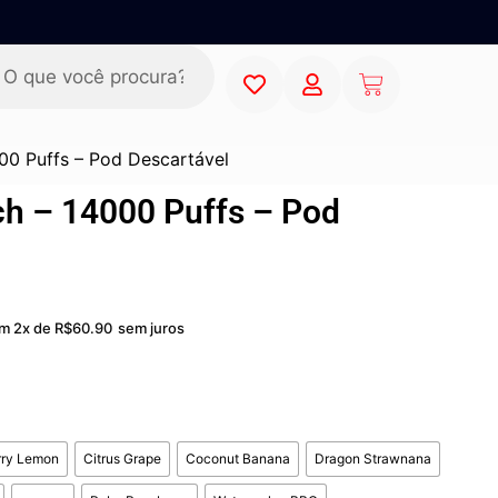
00 Puffs – Pod Descartável
ch – 14000 Puffs – Pod
m 2x de
R$
60.90
sem juros
rry Lemon
Citrus Grape
Coconut Banana
Dragon Strawnana