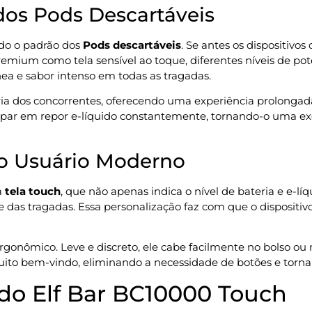
os Pods Descartáveis
do o padrão dos
Pods descartáveis
. Se antes os dispositivo
emium como tela sensível ao toque, diferentes níveis de po
a e sabor intenso em todas as tragadas.
oria dos concorrentes, oferecendo uma experiência prolongada
upar em repor e-líquido constantemente, tornando-o uma exc
 o Usuário Moderno
a
tela touch
, que não apenas indica o nível de bateria e e-l
e das tragadas. Essa personalização faz com que o dispositivo
gonômico. Leve e discreto, ele cabe facilmente no bolso ou 
to bem-vindo, eliminando a necessidade de botões e tornand
s do Elf Bar BC10000 Touch