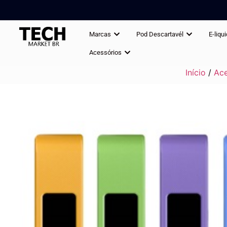
Marcas
Pod Descartavél
E-liqu
Acessórios
Início
/
Ace