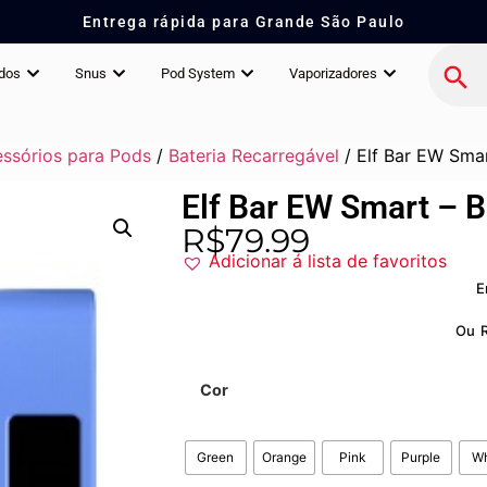
Entrega rápida para Grande São Paulo
idos
Snus
Pod System
Vaporizadores
ssórios para Pods
/
Bateria Recarregável
/ Elf Bar EW Smar
Elf Bar EW Smart – B
R$
79.99
Adicionar á lista de favoritos
E
Ou
Cor
Green
Orange
Pink
Purple
Wh