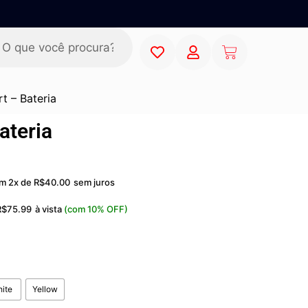
t – Bateria
ateria
m 2x de
R$
40.00
sem juros
R$
75.99
à vista
(com 10% OFF)
ite
Yellow