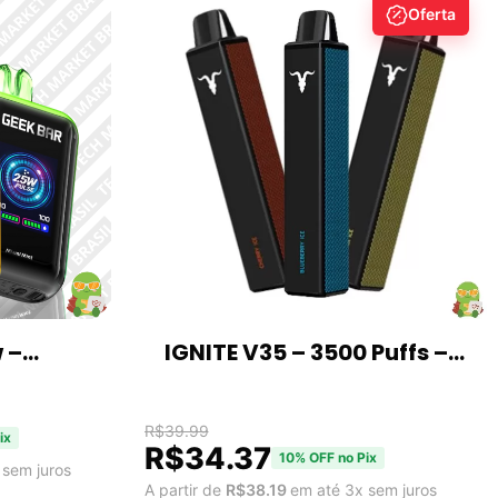
Oferta
 –
IGNITE V35 – 3500 Puffs –
0mAh
Pod Descartável
R$
39.99
ix
R$
34.37
10% OFF no Pix
 sem juros
A partir de
R$
38.19
em até 3x sem juros