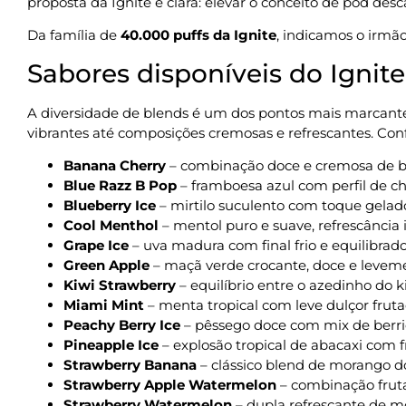
proposta da Ignite é clara: elevar o conceito de pod de
Da família de
40.000 puffs da Ignite
, indicamos o irmã
Sabores disponíveis do Ignit
A diversidade de blends é um dos pontos mais marcant
vibrantes até composições cremosas e refrescantes. Confi
Banana Cherry
– combinação doce e cremosa de b
Blue Razz B Pop
– framboesa azul com perfil de ch
Blueberry Ice
– mirtilo suculento com toque gelad
Cool Menthol
– mentol puro e suave, refrescância 
Grape Ice
– uva madura com final frio e equilibrad
Green Apple
– maçã verde crocante, doce e levem
Kiwi Strawberry
– equilíbrio entre o azedinho do 
Miami Mint
– menta tropical com leve dulçor frut
Peachy Berry Ice
– pêssego doce com mix de berri
Pineapple Ice
– explosão tropical de abacaxi com f
Strawberry Banana
– clássico blend de morango 
Strawberry Apple Watermelon
– combinação frut
Strawberry Watermelon
– dupla refrescante de m