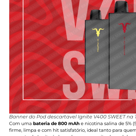
Banner do Pod descartavel Ignite V400 SWEET na T
Com uma
bateria de 800 mAh
e nicotina salina de 5% 
firme, limpa e com hit satisfatório, ideal tanto para q