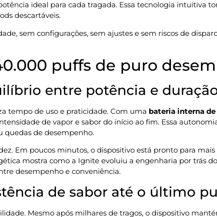
tência ideal para cada tragada. Essa tecnologia intuitiva tor
ods descartáveis.
idade, sem configurações, sem ajustes e sem riscos de disparo
40.000 puffs de puro dese
líbrio entre potência e duraçã
iza tempo de uso e praticidade. Com uma
bateria interna d
ensidade de vapor e sabor do início ao fim. Essa autonomi
ou quedas de desempenho.
dez. Em poucos minutos, o dispositivo está pronto para mais 
tica mostra como a Ignite evoluiu a engenharia por trás do
 entre desempenho e conveniência.
stência de sabor até o último pu
ilidade. Mesmo após milhares de tragos, o dispositivo man