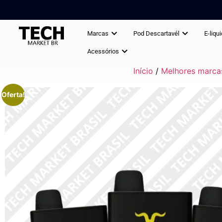
Marcas
Pod Descartavél
E-liqu
Acessórios
Início
/
Melhores marca
Oferta!