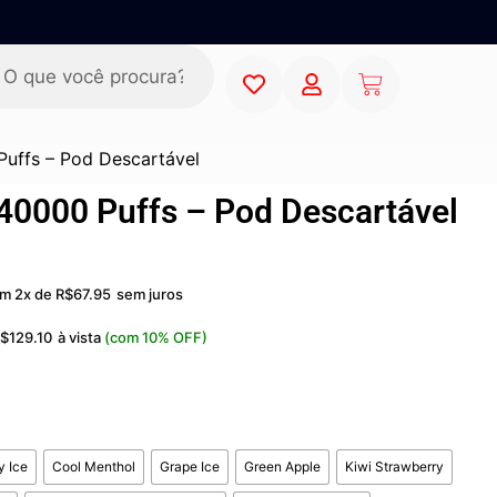
Puffs – Pod Descartável
 40000 Puffs – Pod Descartável
m 2x de
R$
67.95
sem juros
R$
129.10
à vista
(com 10% OFF)
y Ice
Cool Menthol
Grape Ice
Green Apple
Kiwi Strawberry