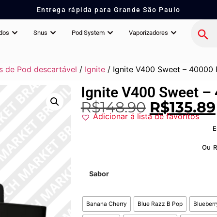
Entrega rápida para Grande São Paulo
idos
Snus
Pod System
Vaporizadores
s de Pod descartável
/
Ignite
/ Ignite V400 Sweet – 40000 
Ignite V400 Sweet –
R$
148.90
R$
135.89
Adicionar á lista de favoritos
E
Ou
Sabor
Banana Cherry
Blue Razz B Pop
Blueberr