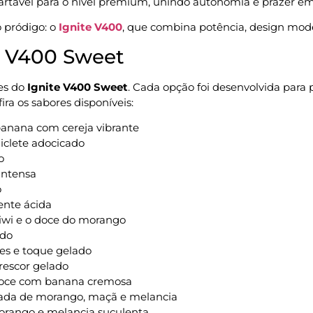
scartável para o nível premium, unindo autonomia e prazer e
o pródigo: o
Ignite V400
, que combina potência, design mod
e V400 Sweet
es do
Ignite V400 Sweet
. Cada opção foi desenvolvida para p
ra os sabores disponíveis:
anana com cereja vibrante
iclete adocicado
o
intensa
o
ente ácida
kiwi e o doce do morango
ado
es e toque gelado
rescor gelado
doce com banana cremosa
ada de morango, maçã e melancia
orango e melancia suculenta