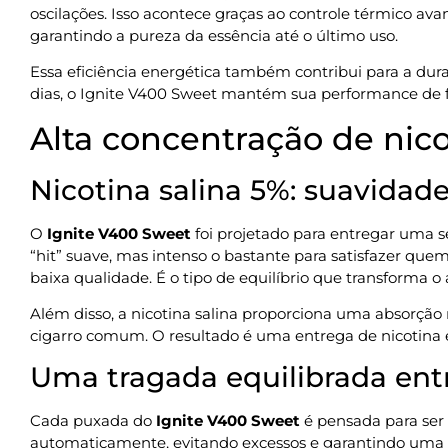
oscilações. Isso acontece graças ao controle térmico av
garantindo a pureza da essência até o último uso.
Essa eficiência energética também contribui para a dur
dias, o Ignite V400 Sweet mantém sua performance de 
Alta concentração de nico
Nicotina salina 5%: suavidad
O
Ignite V400 Sweet
foi projetado para entregar uma se
“hit” suave, mas intenso o bastante para satisfazer qu
baixa qualidade. É o tipo de equilíbrio que transforma o
Além disso, a nicotina salina proporciona uma absorçã
cigarro comum. O resultado é uma entrega de nicotina ef
Uma tragada equilibrada entr
Cada puxada do
Ignite V400 Sweet
é pensada para ser 
automaticamente, evitando excessos e garantindo uma tra