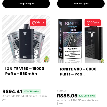
Comprar agora
Comprar agora
Oferta
Oferta
IGNITE V150 – 15000
IGNITE V80 – 8000
Puffs – 650mAh
Puffs – Pod
Descartável
R$
94.41
R$
114.90
10% OFF no Pix
R$
85.05
A partir de
R$
104.90
em até 3x sem
10% OFF no Pix
juros
A partir de
R$
94.50
em até 3x sem
juros