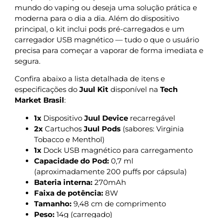
mundo do vaping ou deseja uma solução prática e
moderna para o dia a dia. Além do dispositivo
principal, o kit inclui pods pré-carregados e um
carregador USB magnético — tudo o que o usuário
precisa para começar a vaporar de forma imediata e
segura.
Confira abaixo a lista detalhada de itens e
especificações do
Juul Kit
disponível na
Tech
Market Brasil
:
1x
Dispositivo
Juul Device
recarregável
2x
Cartuchos
Juul Pods
(sabores: Virginia
Tobacco e Menthol)
1x
Dock USB magnético para carregamento
Capacidade do Pod:
0,7 ml
(aproximadamente 200 puffs por cápsula)
Bateria interna:
270mAh
Faixa de potência:
8W
Tamanho:
9,48 cm de comprimento
Peso:
14g (carregado)