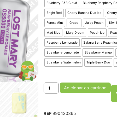
Blueberry P&B Cloud
Blueberry Raspberry P
Bright Red
Cherry Banana Duo Ice
Cherry
Forest Mint
Grape
Juicy Peach
Kiwi 
Mad Blue
Mary Dream
Peach Ice
Pea
Raspberry Lemonade
Sakura Berry Peach Ic
Strawberry Lemonade
Strawberry Mango
Strawberry Watermelon
Triple Berry Duo
Adicionar ao carrinho
REF
990430365