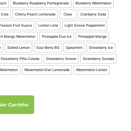
each
Blueberry Raspberry Pomegranate
Blueberry Watermelon
 Cola
Cherry Peach Lemonade
Clear
Cranberry Soda
Passion Fruit Guava
Lemon Lime
Light Snoow Peppermint
ch Mango Watermelon
Pineapple Duo Ice
Pineapple Mango
e
Salted Lemon
Sour Berry BG
Spearmint
Strawberry Ice
Strawberry Piña Colada
Strawberry Snoow
Strawberry Sundae
Watermelon
Watermelon Kiwi Lemonade
Watermelon Lemon
Ver Carrinho