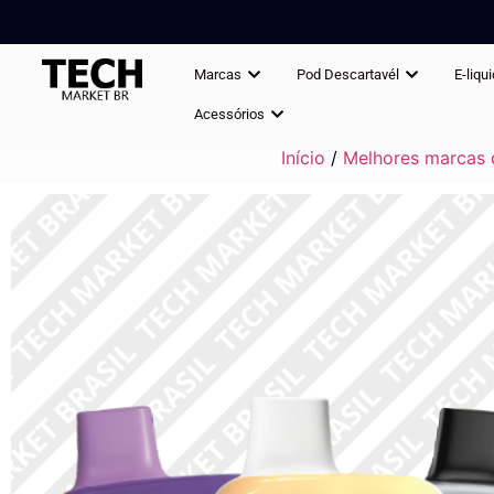
Marcas
Pod Descartavél
E-liqu
Acessórios
Início
/
Melhores marcas 