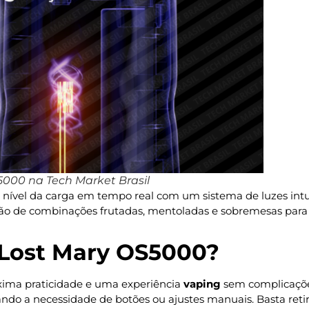
000 na Tech Market Brasil
 nível da carga em tempo real com um sistema de luzes intui
o de combinações frutadas, mentoladas e sobremesas para 
Lost Mary OS5000?
xima praticidade e uma experiência
vaping
sem complicações
nando a necessidade de botões ou ajustes manuais. Basta ret