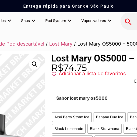
Entrega rápida para Grande São Paulo
idos
Snus
Pod System
Vaporizadores
de Pod descartável
/
Lost Mary
/ Lost Mary OS5000 – 5000
Lost Mary OS5000 – 
R$
74.75
Adicionar á lista de favoritos
E
Sabor lost mary os5000
Açai Berry Storm Ice
Banana Duo Ice
Ban
Black Lemonade
Black Strawnana
Blackb