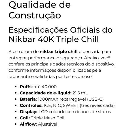
Qualidade de
Construção
Especificações Oficiais do
Nikbar 40K Triple Chill
A estrutura do
nikbar triple chill
é pensada para
entregar performance e segurança. Abaixo, você
confere os principais dados técnicos do dispositivo,
conforme informações disponibilizadas pela
fabricante e validadas por testes de uso:
Puffs:
até 40.000
Capacidade de e-liquid:
21,5 mL
Bateria:
1000mAh recarregável (USB-C)
Controles:
ICE, NIC, SWEET (três níveis cada)
Display:
LCD colorido com ícones de status
Coil:
Triple Mesh Coil
Airflow:
Ajustável