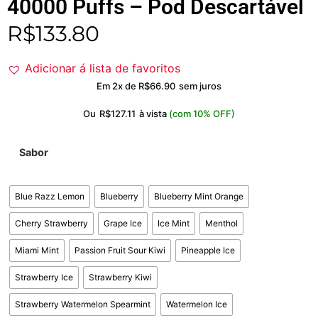
40000 Puffs – Pod Descartável
R$
133.80
Adicionar á lista de favoritos
Em 2x de
R$
66.90
sem juros
Ou
R$
127.11
à vista
(com 10% OFF)
Sabor
Blue Razz Lemon
Blueberry
Blueberry Mint Orange
Cherry Strawberry
Grape Ice
Ice Mint
Menthol
Miami Mint
Passion Fruit Sour Kiwi
Pineapple Ice
Strawberry Ice
Strawberry Kiwi
Strawberry Watermelon Spearmint
Watermelon Ice