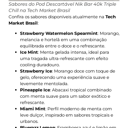
Sabores do Pod Descartável Nik Bar 40k Triple
Chill na Tech Market Brasil
Confira os sabores disponíveis atualmente na
Tech
Market Brasil
:
Strawberry Watermelon Spearmint
: Morango,
melancia e hortelã em uma combinação
equilibrada entre o doce e o refrescante.
Ice Mint
: Menta gelada intensa, ideal para
uma tragada ultra-refrescante com efeito
cooling duradouro.
Strawberry Ice
: Morango doce com toque de
gelo, oferecendo uma experiência suave e
levemente mentolada.
Pineapple Ice
: Abacaxi tropical combinado
com menta suave para um sabor exótico e
refrescante.
Miami Mint
: Perfil moderno de menta com
leve dulçor, inspirado em sabores tropicais e
urbanos.
Bluerazz Lemon
: Framboesa azul e limão em