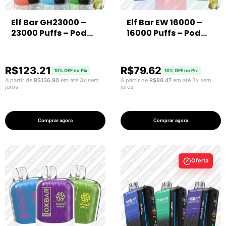
Elf Bar GH23000 –
Elf Bar EW 16000 –
23000 Puffs – Pod
16000 Puffs – Pod
Descartável
Descartável
R$
123.21
R$
79.62
10% OFF no Pix
10% OFF no Pix
A partir de
R$
136.90
em até 3x sem
A partir de
R$
88.47
em até 3x sem
juros
juros
Comprar agora
Comprar agora
Oferta