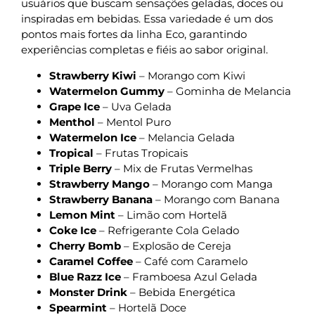
usuários que buscam sensações geladas, doces ou
inspiradas em bebidas. Essa variedade é um dos
pontos mais fortes da linha Eco, garantindo
experiências completas e fiéis ao sabor original.
Strawberry Kiwi
– Morango com Kiwi
Watermelon Gummy
– Gominha de Melancia
Grape Ice
– Uva Gelada
Menthol
– Mentol Puro
Watermelon Ice
– Melancia Gelada
Tropical
– Frutas Tropicais
Triple Berry
– Mix de Frutas Vermelhas
Strawberry Mango
– Morango com Manga
Strawberry Banana
– Morango com Banana
Lemon Mint
– Limão com Hortelã
Coke Ice
– Refrigerante Cola Gelado
Cherry Bomb
– Explosão de Cereja
Caramel Coffee
– Café com Caramelo
Blue Razz Ice
– Framboesa Azul Gelada
Monster Drink
– Bebida Energética
Spearmint
– Hortelã Doce