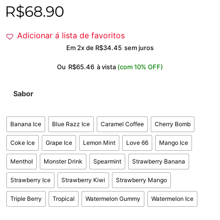
R$
68.90
Adicionar á lista de favoritos
Em 2x de
R$
34.45
sem juros
Ou
R$
65.46
à vista
(com 10% OFF)
Sabor
Banana Ice
Blue Razz Ice
Caramel Coffee
Cherry Bomb
Coke Ice
Grape Ice
Lemon Mint
Love 66
Mango Ice
Menthol
Monster Drink
Spearmint
Strawberry Banana
Strawberry Ice
Strawberry Kiwi
Strawberry Mango
Triple Berry
Tropical
Watermelon Gummy
Watermelon Ice