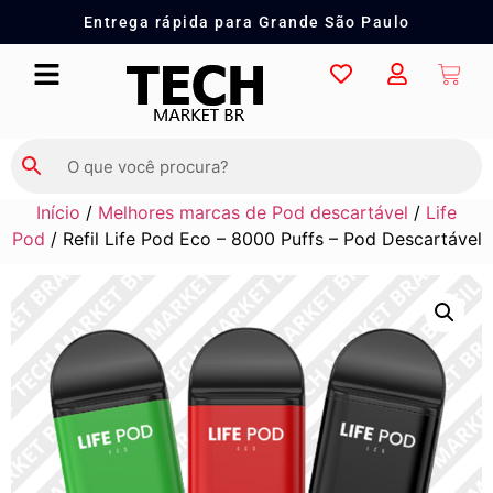
Entrega rápida para Grande São Paulo
Início
/
Melhores marcas de Pod descartável
/
Life
Pod
/ Refil Life Pod Eco – 8000 Puffs – Pod Descartável