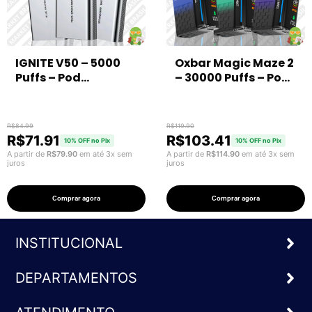
IGNITE V50 – 5000
Oxbar Magic Maze 2
Puffs – Pod
– 30000 Puffs – Pod
Descartável
Descartável
R$
84.99
R$
119.90
R$
71.91
R$
103.41
10% OFF no Pix
10% OFF no Pix
A partir de
R$
79.90
em até 3x sem
A partir de
R$
114.90
em até 3x sem
juros
juros
Comprar agora
Comprar agora
INSTITUCIONAL
DEPARTAMENTOS