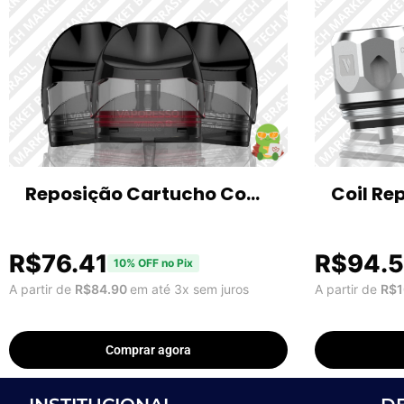
Reposição Cartucho Com
Coil Re
Coil Vaporesso Zero S 1.0Ω
GT Core
/ 1.2Ω
unidad
R$
76.41
R$
94.
10% OFF no Pix
A partir de
R$
84.90
em até 3x sem juros
A partir de
R$
1
Comprar agora