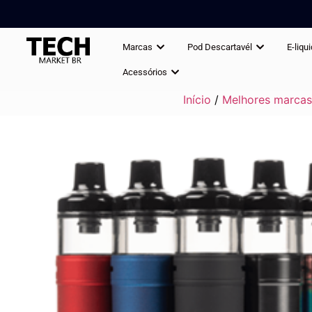
Marcas
Pod Descartavél
E-liqu
Acessórios
Início
/
Melhores marcas