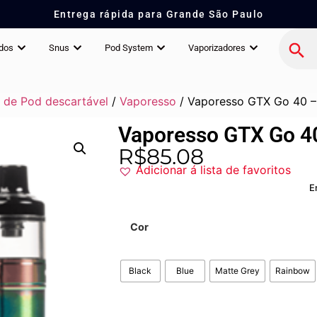
Entrega rápida para Grande São Paulo
idos
Snus
Pod System
Vaporizadores
 de Pod descartável
/
Vaporesso
/ Vaporesso GTX Go 40 –
Vaporesso GTX Go 4
R$
85.08
Adicionar á lista de favoritos
E
Cor
Black
Blue
Matte Grey
Rainbow