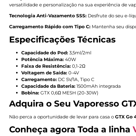
versatilidade e personalização na sua experiência de vap
Tecnologia Anti-Vazamento SSS:
Desfrute do seu e-líq
Carregamento Rápido com Tipo C:
Mantenha seu dispos
Especificações Técnicas
Capacidade do Pod:
3,5ml/2ml
Potência Máxima:
40W
Faixa de Resistência:
0,1-2Ω
Voltagem de Saída:
0-4V
Carregamento:
DC 5V/1A, Tipo C
Capacidade da Bateria:
1500mAh integrada
Bobina:
GTX 0,6Ω MESH (20-30W)
Adquira o Seu Vaporesso GT
Não perca a oportunidade de levar para casa o
GTX Go 
Conheça agora Toda a linha