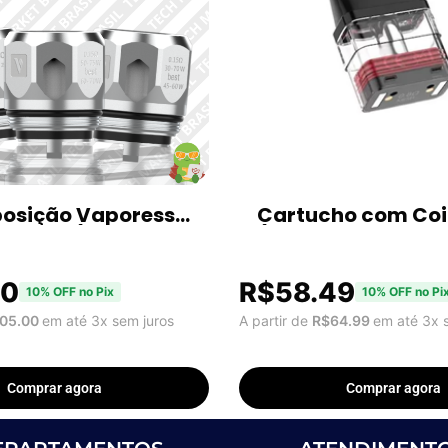
posição Vaporesso
Cartucho com Coi
s Coils (3
(Xros Mini, Xros 2, 
es)
Xros 4, Xros Nano
50
R$
58.49
10% OFF no Pix
10% OFF no Pi
05.00
em até 3x sem juros
A partir de
R$
64.99
em até 3x 
Comprar agora
Comprar agora