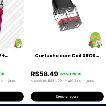
 +
Cartucho com Coil XROS
t com 1
(Xros Mini, Xros 2, Xros 3,
Xros 4, Xros Nano) 2ML
R$
58.49
Pix
10% OFF no Pix
 sem juros
A partir de
R$
64.99
em até 3x sem juros
Comprar agora