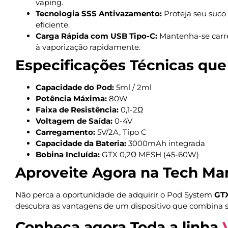
vaping.
Tecnologia SSS Antivazamento:
Proteja seu suco 
eficiente.
Carga Rápida com USB Tipo-C:
Mantenha-se carre
à vaporização rapidamente.
Especificações Técnicas que
Capacidade do Pod:
5ml / 2ml
Potência Máxima:
80W
Faixa de Resistência:
0,1-2Ω
Voltagem de Saída:
0-4V
Carregamento:
5V/2A, Tipo C
Capacidade da Bateria:
3000mAh integrada
Bobina Incluída:
GTX 0,2Ω MESH (45-60W)
Aproveite Agora na Tech Mar
Não perca a oportunidade de adquirir o Pod System
GTX
descubra as vantagens de um dispositivo que combina s
Conheça agora Toda a linha