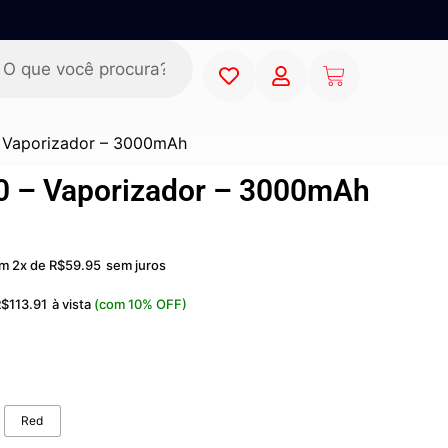
 Vaporizador – 3000mAh
0 – Vaporizador – 3000mAh
m 2x de
R$
59.95
sem juros
R$
113.91
à vista
(com 10% OFF)
Red