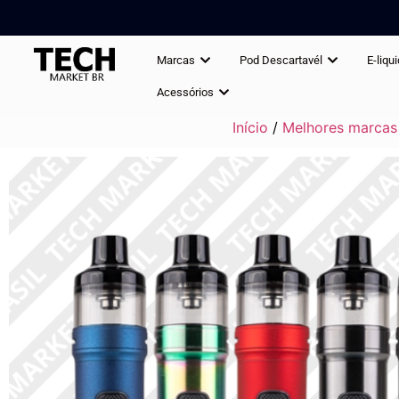
Marcas
Pod Descartavél
E-liqu
Acessórios
Início
/
Melhores marcas