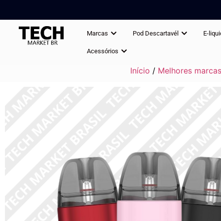
Marcas
Pod Descartavél
E-liqu
Acessórios
Início
/
Melhores marcas