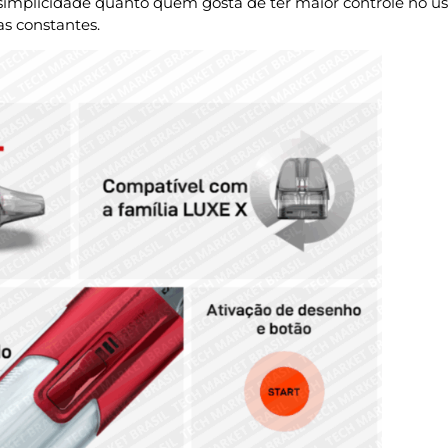
simplicidade quanto quem gosta de ter maior controle no us
s constantes.