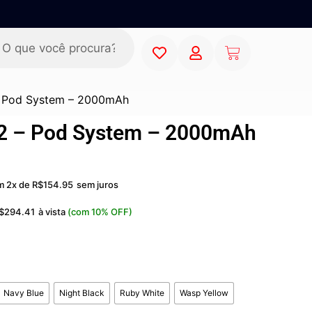
 Pod System – 2000mAh
 – Pod System – 2000mAh
m 2x de
R$
154.95
sem juros
$
294.41
à vista
(com 10% OFF)
Navy Blue
Night Black
Ruby White
Wasp Yellow