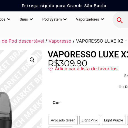
Entrega rápida para Grande São Paulo
idos
Snus
Pod System
Vaporizadores
 de Pod descartável
/
Vaporesso
/ VAPORESSO LUXE X2 –
VAPORESSO LUXE X2
R$
309.90
Adicionar á lista de favoritos
E
Ou
R
Cor
Avocado Green
Light Pink
Light Purple