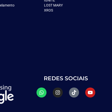
IGNITE
celamento
LOST MARY
XROS
REDES SOCIAIS