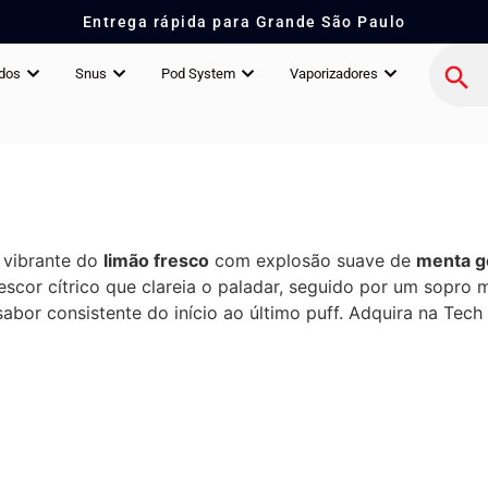
Entrega rápida para Grande São Paulo
idos
Snus
Pod System
Vaporizadores
 vibrante do
limão fresco
com explosão suave de
menta g
escor cítrico que clareia o paladar, seguido por um sopro
bor consistente do início ao último puff. Adquira na Tech