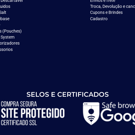
 Descartavél
Envios e frete
quidos
Troca, Devolução e can
Salt
Cupons e Brindes
ebase
Cadastro
D
s (Pouches)
 System
orizadores
ssorios
SELOS E CERTIFICADOS