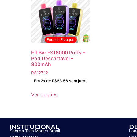
Fora de Estoque
Elf Bar FS18000 Puffs –
Pod Descartável –
800mAh
R$
127.12
Em 2x de
R$
63.56
sem juros
Ver opções
INSTITUCIONAL
D
Sobre a Tech Market Brasil
Lan