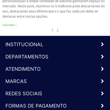
personalização e ampla variedade de sabores ganharam espaço no
mercado. Neste post, reunimos os 5 melhores pods descartáveis do
ano, destacando seus diferenciais e o que faz cada um deles se
destacar entre tantas opções.
Leia mais »
1
2
INSTITUCIONAL
DEPARTAMENTOS
ATENDIMENTO
MARCAS
REDES SOCIAIS
FORMAS DE PAGAMENTO