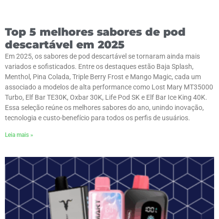
Top 5 melhores sabores de pod
descartável em 2025
Em 2025, os sabores de pod descartável se tornaram ainda mais
variados e sofisticados. Entre os destaques estão Baja Splash,
Menthol, Pina Colada, Triple Berry Frost e Mango Magic, cada um
associado a modelos de alta performance como Lost Mary MT35000
Turbo, Elf Bar TE30K, Oxbar 30K, Life Pod SK e Elf Bar Ice King 40K.
Essa seleção reúne os melhores sabores do ano, unindo inovação,
tecnologia e custo-benefício para todos os perfis de usuários.
Leia mais »