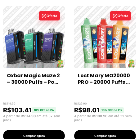
Oferta
Oferta
Oxbar Magic Maze 2
Lost Mary MO20000
– 30000 Puffs – Pod
PRO – 20000 Puffs –
Descartável
Pod Descartável
R$
119.90
R$
129.90
R$
103.41
R$
98.01
10% OFF no Pix
10% OFF no Pix
A partir de
R$
114.90
em até 3x sem
A partir de
R$
108.90
em até 3x sem
juros
juros
Comprar agora
Comprar agora