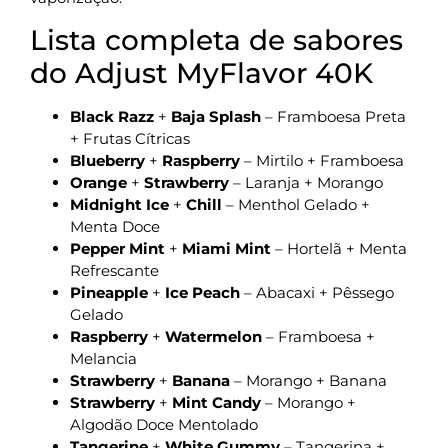
Lista completa de sabores
do Adjust MyFlavor 40K
Black Razz
+
Baja Splash
– Framboesa Preta
+ Frutas Cítricas
Blueberry
+
Raspberry
– Mirtilo + Framboesa
Orange
+
Strawberry
– Laranja + Morango
Midnight Ice
+
Chill
– Menthol Gelado +
Menta Doce
Pepper Mint
+
Miami Mint
– Hortelã + Menta
Refrescante
Pineapple
+
Ice Peach
– Abacaxi + Pêssego
Gelado
Raspberry
+
Watermelon
– Framboesa +
Melancia
Strawberry
+
Banana
– Morango + Banana
Strawberry
+
Mint Candy
– Morango +
Algodão Doce Mentolado
Tangerine
+
White Gummy
– Tangerina +