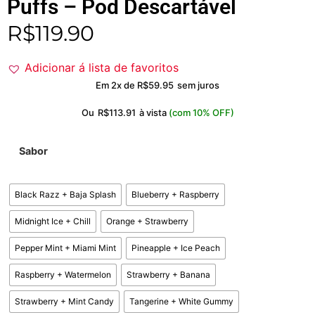
Puffs – Pod Descartável
R$
119.90
Adicionar á lista de favoritos
Em 2x de
R$
59.95
sem juros
Ou
R$
113.91
à vista
(com 10% OFF)
Sabor
Black Razz + Baja Splash
Blueberry + Raspberry
Midnight Ice + Chill
Orange + Strawberry
Pepper Mint + Miami Mint
Pineapple + Ice Peach
Raspberry + Watermelon
Strawberry + Banana
Strawberry + Mint Candy
Tangerine + White Gummy