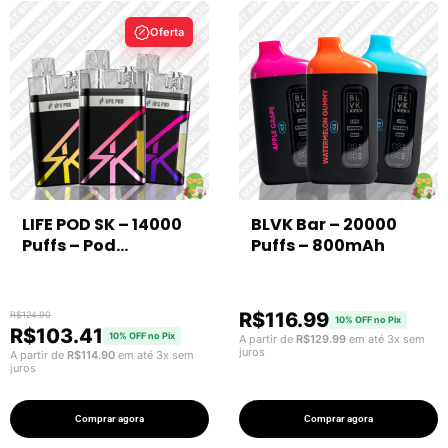
Oferta
LIFE POD SK – 14000
BLVK Bar – 20000
Puffs – Pod
Puffs – 800mAh
Descartável
R$
116.99
R$
124.90
10% OFF no Pix
R$
103.41
10% OFF no Pix
A partir de
R$
129.99
em até 3x sem
juros
A partir de
R$
114.90
em até 3x sem
juros
Comprar agora
Comprar agora