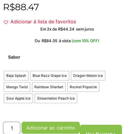
R$
88.47
Adicionar á lista de favoritos
Em 2x de
R$
44.24
sem juros
Ou
R$
84.05
à vista
(com 10% OFF)
Sabor
Baja Splash
Blue Razz Grape Ice
Dragon Melon Ice
Mango Twist
Rainbow Sherbet
Rocket Popsicle
Sour Apple Ice
Strawmelon Peach Ice
Adicionar ao carrinho