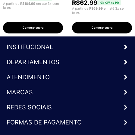
R$
62.99
10% OFF no Pix
A partir de
R$
104.99
em até 3x sem
juros
A partir de
R$
69.99
em até 3x sem
juros
Comprar agora
Comprar agora
INSTITUCIONAL
DEPARTAMENTOS
ATENDIMENTO
MARCAS
REDES SOCIAIS
FORMAS DE PAGAMENTO