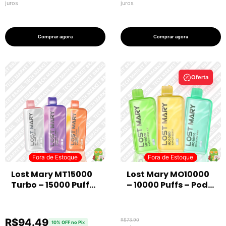
juros
juros
Comprar agora
Comprar agora
Oferta
Fora de Estoque
Fora de Estoque
Fora de Estoque
Fora de Estoque
Lost Mary MT15000
Lost Mary MO10000
Turbo – 15000 Puffs
– 10000 Puffs – Pod
– Pod Descartável
Descartável
R$
94.49
R$
73.90
10% OFF no Pix