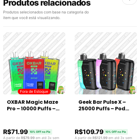
Produtos relacionados
Produtos selecionados com base na categoria do
item que você está visualizando.
Fora de Estoque
Fora de Estoque
OXBAR Magic Maze
Geek Bar Pulse X –
Pro – 10000 Puffs –
25000 Puffs – Pod
Pod Descartável
Descartável
R$
71.99
R$
109.79
10% OFF no Pix
10% OFF no Pix
A partir de
R$
79.99
em até 3x sem
A partir de
R$
121.99
em até 3x sem