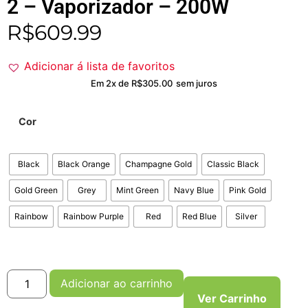
2 – Vaporizador – 200W
R$
609.99
Adicionar á lista de favoritos
Em 2x de
R$
305.00
sem juros
Cor
Black
Black Orange
Champagne Gold
Classic Black
Gold Green
Grey
Mint Green
Navy Blue
Pink Gold
Rainbow
Rainbow Purple
Red
Red Blue
Silver
Adicionar ao carrinho
Ver Carrinho