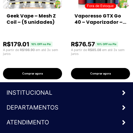
Fora de Estoque
Fora de Estoque
Geek Vape – Mesh Z
Vaporesso GTX Go
Coil – (5 unidades)
40 – Vaporizador –
1500mAh
R$
179.01
R$
76.57
10% OFF no Pix
10% OFF no Pix
A partir de
R$
198.90
em até 3x sem
A partir de
R$
85.08
em até 3x sem
juros
juros
Comprar agora
Comprar agora
INSTITUCIONAL
DEPARTAMENTOS
ATENDIMENTO